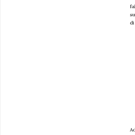
fa
su
di
Ad