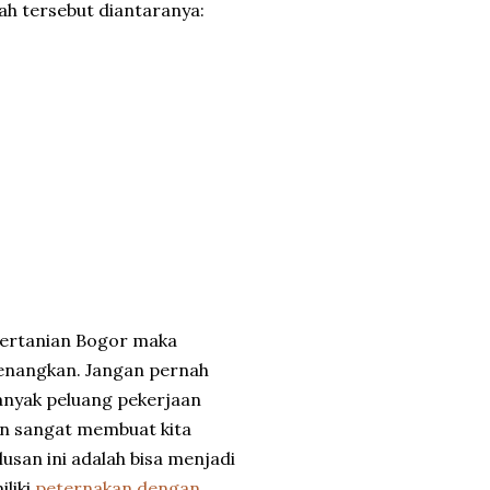
iah tersebut diantaranya:
t Pertanian Bogor maka
yenangkan. Jangan pernah
banyak peluang pekerjaan
kan sangat membuat kita
ulusan ini adalah bisa menjadi
iliki
peternakan dengan