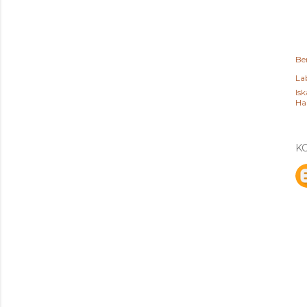
Be
Lab
Isk
Ha
K