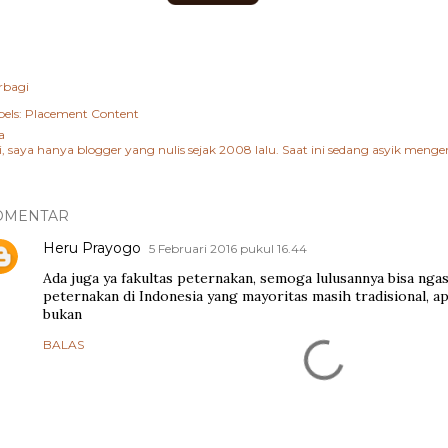
rbagi
els:
Placement Content
a
i, saya hanya blogger yang nulis sejak 2008 lalu. Saat ini sedang asyik me
OMENTAR
Heru Prayogo
5 Februari 2016 pukul 16.44
Ada juga ya fakultas peternakan, semoga lulusannya bisa nga
peternakan di Indonesia yang mayoritas masih tradisional, ap
bukan
BALAS