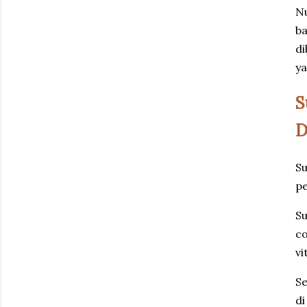
Nu
ba
di
ya
S
D
Su
pe
Su
co
vi
Se
di