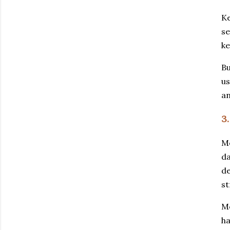
Ke
se
ke
Bu
us
a
3
Me
da
de
st
Me
ha