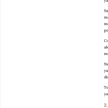
y
Su
me
me
p
Co
al
me
Su
ya
di
Te
ya
2