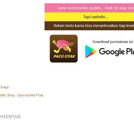
rbagi
els:
Bayi
Sponsored Post
OMENTAR