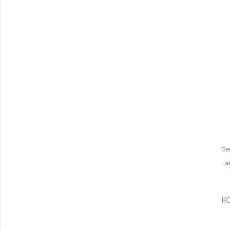
Be
Lab
K