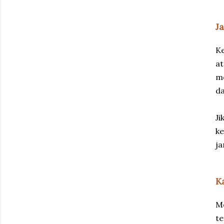
J
Ke
at
me
da
Ji
ke
ja
K
Me
te