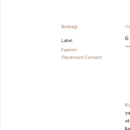
Berbagi
Di
6
Label
Fashion
Placement Content
Ka
ya
at
ka