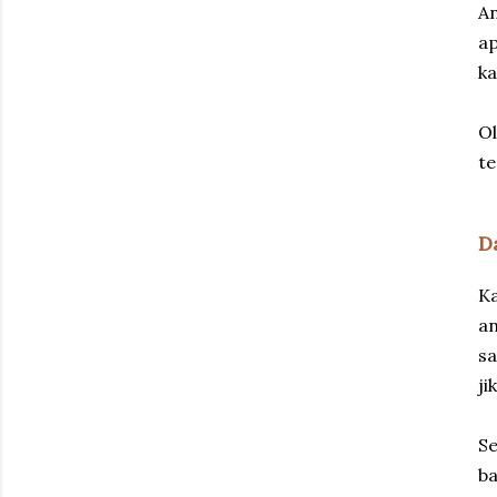
An
ap
ka
Ol
te
D
Ka
a
sa
ji
Se
ba