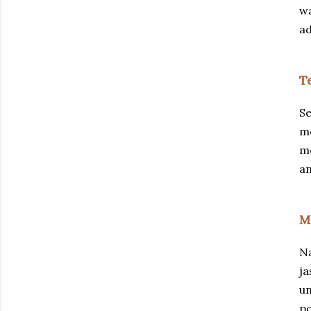
wa
ad
T
Se
me
me
an
M
Na
ja
un
po