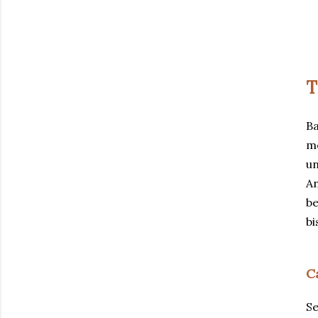
T
Ba
me
un
An
be
bi
C
Se