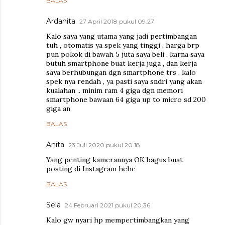
BALAS
Ardanita
27 April 2018 pukul 09.27
Kalo saya yang utama yang jadi pertimbangan
tuh , otomatis ya spek yang tinggi , harga brp
pun pokok di bawah 5 juta saya beli , karna saya
butuh smartphone buat kerja juga , dan kerja
saya berhubungan dgn smartphone trs , kalo
spek nya rendah , ya pasti saya sndri yang akan
kualahan .. minim ram 4 giga dgn memori
smartphone bawaan 64 giga up to micro sd 200
giga an
BALAS
Anita
23 Juli 2020 pukul 20.18
Yang penting kamerannya OK bagus buat
posting di Instagram hehe
BALAS
Sela
24 Februari 2021 pukul 20.36
Kalo gw nyari hp mempertimbangkan yang