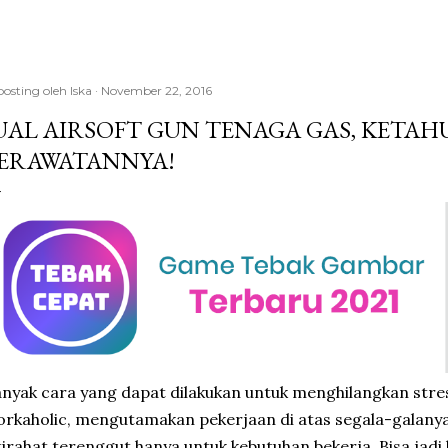
posting oleh
Iska
November 22, 2016
UAL AIRSOFT GUN TENAGA GAS, KETAH
ERAWATANNYA!
nyak cara yang dapat dilakukan untuk menghilangkan str
rkaholic, mengutamakan pekerjaan di atas segala-galanya
tirahat terenggut hanya untuk kebutuhan bekerja. Bisa jadi