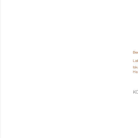
Be
Lab
Isk
Ha
K