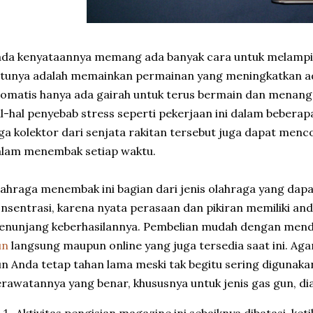
da kenyataannya memang ada banyak cara untuk melampia
tunya adalah memainkan permainan yang meningkatkan ad
omatis hanya ada gairah untuk terus bermain dan menang,
l-hal penyebab stress seperti pekerjaan ini dalam beberap
ga kolektor dari senjata rakitan tersebut juga dapat m
alam menembak setiap waktu.
ahraga menembak ini bagian dari jenis olahraga yang dap
nsentrasi, karena nyata perasaan dan pikiran memiliki and
enunjang keberhasilannya. Pembelian mudah dengan men
un
langsung maupun online yang juga tersedia saat ini. Aga
n Anda tetap tahan lama meski tak begitu sering digunaka
rawatannya yang benar, khususnya untuk jenis gas gun, di
Aktivitas pengisian magazine ini sebaiknya dibatasi, ket