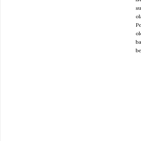
su
ol
Pe
ol
ba
be