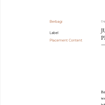
Berbagi
Di
J
Label
P
Placement Content
Ba
wo
is