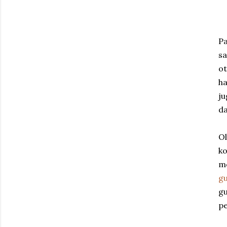
Pa
sa
ot
ha
ju
d
Ol
ko
m
g
gu
pe