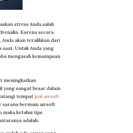
skan stress Anda salah
renalin. Karena secara
 Anda akan teralihkan dari
a saat. Untuk Anda yang
encoba mengasah kemampuan
at meningkatkan
il yang sangat besar dalam
datangi tempat
jual airsoft
r sarana bermain airsoft
n maka ketahui tips
antaranya adalah:
ika sudah ada cairan yang