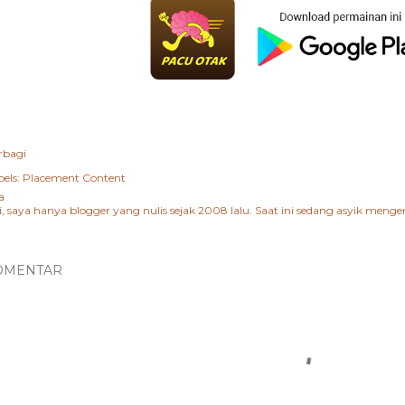
rbagi
els:
Placement Content
a
i, saya hanya blogger yang nulis sejak 2008 lalu. Saat ini sedang asyik me
OMENTAR