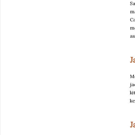
Sa
ma
Ca
me
as
J
Me
ja
ki
ke
J