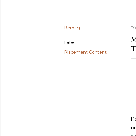
Berbagi
Di
M
Label
T
Placement Content
Ha
me
sa