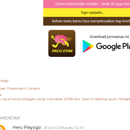
rbagi
els:
Placement Content
a
i, saya hanya blogger yang nulis sejak 2008 lalu. Saat ini sedang asyik me
OMENTAR
Heru Prayogo
23 Juni 2016 pukul 12.01