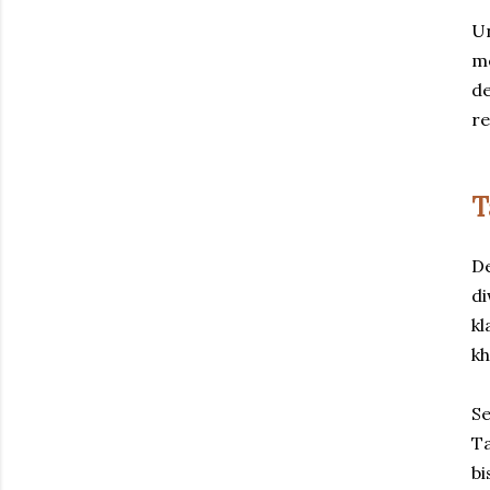
Un
me
de
re
T
De
di
kl
kh
Se
Ta
bi