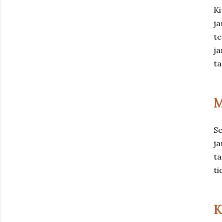
Ki
ja
te
ja
ta
M
Se
ja
ta
ti
K