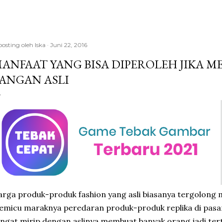
posting oleh
Iska
Juni 22, 2016
ANFAAT YANG BISA DIPEROLEH JIKA 
ANGAN ASLI
rga produk-produk fashion yang asli biasanya tergolong ma
micu maraknya peredaran produk-produk replika di pasa
ngat mirip dengan aslinya membuat banyak orang jadi ter