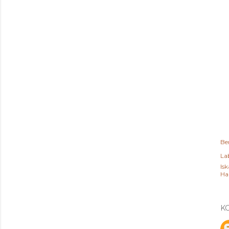
Be
Lab
Isk
Ha
K