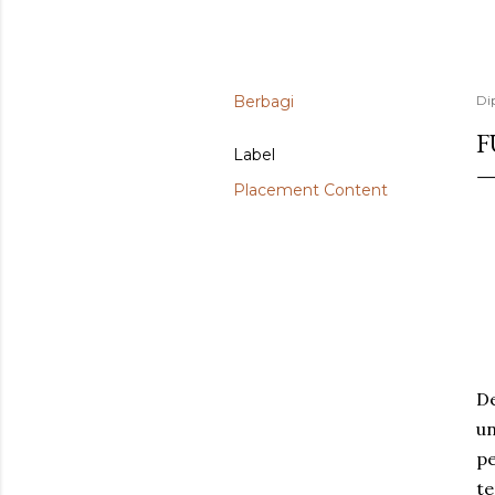
Berbagi
Di
F
Label
Placement Content
De
un
pe
te