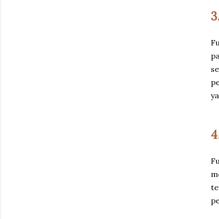
3
Fu
p
se
pe
ya
4
Fu
me
te
p