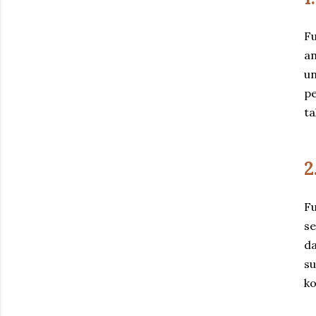
Fu
an
un
pe
ta
2
Fu
se
da
su
k