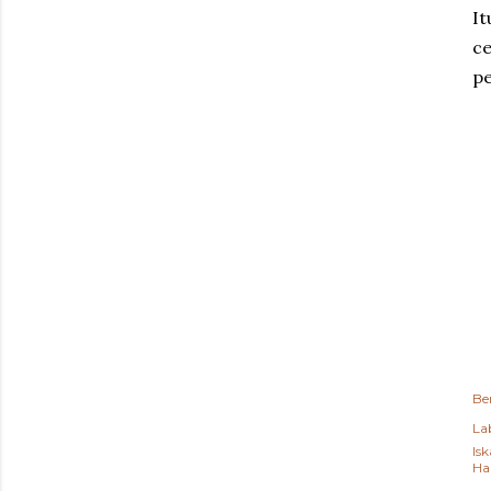
It
ce
pe
Be
Lab
Isk
Ha