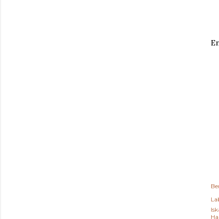
En
Be
Lab
Isk
Ha