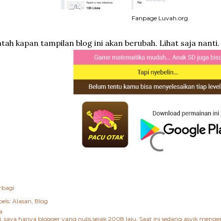
Fanpage Luvah.org
tah kapan tampilan blog ini akan berubah. Lihat saja nanti.
rbagi
els:
Alasan
Blog
a
i, saya hanya blogger yang nulis sejak 2008 lalu. Saat ini sedang asyik me