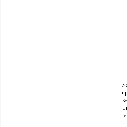
Na
up
Be
Un
me